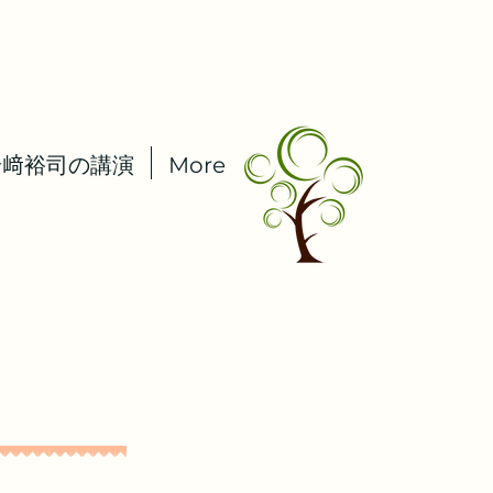
岩﨑裕司の講演
More