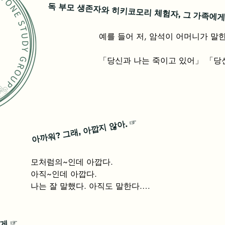
독 부모 생존자와 히키코모리 체험자, 그 가족에게
예를 들어 저, 암석이 어머니가 말한
「당신과 나는 죽이고 있어」 「당
또 한밤중에 어머니로부터 전화가 와
어머니「지금, 아빠에게 식칼을 향하
이러 갈테니까」

☞
아까워? 그래, 아깝지 않아.
나 「(간) 그 죽음에 분은 마음에 들
모처럼의~인데 아깝다.

어머니「무슨 일이야」

아직~인데 아깝다.

나는 잘 말했다. 아직도 말한다.

나 "죽는 것은 좋지만 그 죽음은 마
하지만 그건 역시 좋아하지 않아요.

열변을 하고, 마지막에는 어머니와 
워.

「~인데, 아깝다」

☞